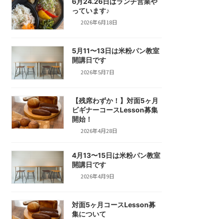
6月24.26日はランチ営業や
っています♪
2026年6月18日
5月11〜13日は米粉パン教室
開講日です
2026年5月7日
【残席わずか！】対面5ヶ月
ビギナーコースLesson募集
開始！
2026年4月28日
4月13〜15日は米粉パン教室
開講日です
2026年4月9日
対面5ヶ月コースLesson募
集について