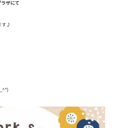
プラザにて
ます♪
^*)