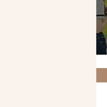
コ
ナ
ン
ビ
テ
ゲ
ン
ー
ツ
シ
へ
ョ
ス
ン
キ
に
ッ
移
プ
動
10月マルシェ情報！
名古屋の玄関口である