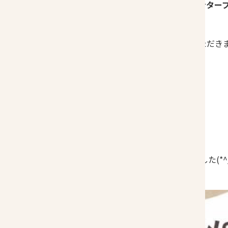
「名古屋駅」の地下街ユニモール＠センター
はるのはな米粉BAGELを販売させていただき
今回はクラフトワークスクエアという
PopUpイベントにお声掛けいただきました(*^_